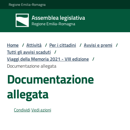
Vai al contenuto
Vai alla navigazione
Vai al footer
Regione Emilia-Romagna
Assemblea legislativa
Assemblea
Regione Emilia-Romagna
legislativa
Regione Emilia-
Romagna
Home
/
Attività
/
Per i cittadini
/
Avvisi e premi
/
Tutti gli avvisi scaduti
/
Viaggi della Memoria 2021 - VIII edizione
/
Assemblea
Documentazione allegata
Documentazione
Attività
allegata
Argomenti
Condividi
Vedi azioni