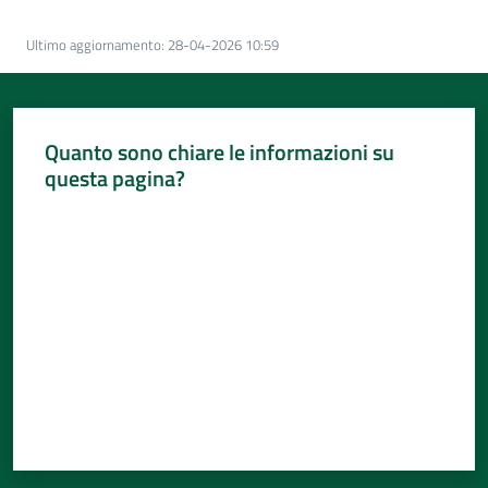
Per
i
Ultimo aggiornamento
:
28-04-2026 10:59
media
Per
i
Quanto sono chiare le informazioni su
cittadini
questa pagina?
Menu selezionato
Valuta da 1 a 5 stelle