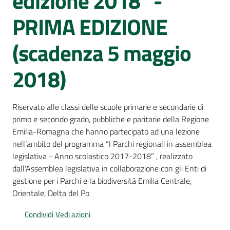
edizione 2018” -
Per
i
PRIMA EDIZIONE
media
(scadenza 5 maggio
Per
i
2018)
cittadini
Menu selezionato
Riservato alle classi delle scuole primarie e secondarie di
primo e secondo grado, pubbliche e paritarie della Regione
Emilia-Romagna che hanno partecipato ad una lezione
nell’ambito del programma “I Parchi regionali in assemblea
legislativa - Anno scolastico 2017-2018” , realizzato
dall'Assemblea legislativa in collaborazione con gli Enti di
gestione per i Parchi e la biodiversità Emilia Centrale,
Orientale, Delta del Po
Condividi
Vedi azioni