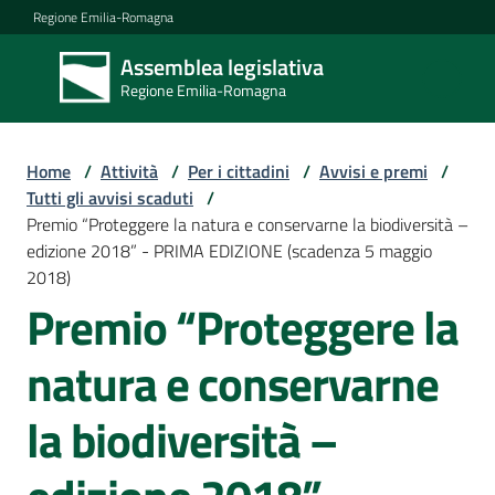
Vai al contenuto
Vai alla navigazione
Vai al footer
Regione Emilia-Romagna
Assemblea legislativa
Assemblea
Regione Emilia-Romagna
legislativa
Regione Emilia-
Romagna
Home
/
Attività
/
Per i cittadini
/
Avvisi e premi
/
Tutti gli avvisi scaduti
/
Premio “Proteggere la natura e conservarne la biodiversità –
Assemblea
edizione 2018” - PRIMA EDIZIONE (scadenza 5 maggio
2018)
Premio “Proteggere la
Attività
natura e conservarne
Argomenti
la biodiversità –