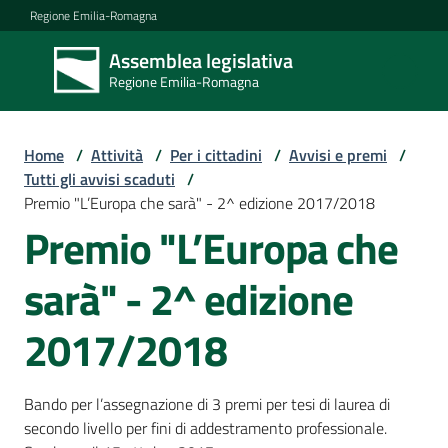
Vai al contenuto
Vai alla navigazione
Vai al footer
Regione Emilia-Romagna
Assemblea legislativa
Assemblea
Regione Emilia-Romagna
legislativa
Regione Emilia-
Romagna
Home
/
Attività
/
Per i cittadini
/
Avvisi e premi
/
Tutti gli avvisi scaduti
/
Premio "L’Europa che sarà" - 2^ edizione 2017/2018
Assemblea
Premio "L’Europa che
sarà" - 2^ edizione
Attività
2017/2018
Argomenti
Bando per l’assegnazione di 3 premi per tesi di laurea di
secondo livello per fini di addestramento professionale.