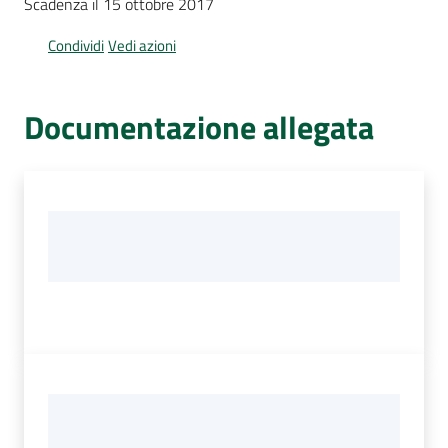
Scadenza il 15 ottobre 2017
Per
i
Condividi
Vedi azioni
media
Per
Documentazione allegata
i
cittadini
Menu selezionato