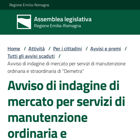
Vai al contenuto
Vai alla navigazione
Vai al footer
Regione Emilia-Romagna
Assemblea legislativa
Assemblea
Regione Emilia-Romagna
legislativa
Regione Emilia-
Romagna
Home
/
Attività
/
Per i cittadini
/
Avvisi e premi
/
Tutti gli avvisi scaduti
/
Avviso di indagine di mercato per servizi di manutenzione
Assemblea
ordinaria e straordinaria di "Demetra"
Avviso di indagine di
Attività
mercato per servizi di
manutenzione
Argomenti
ordinaria e