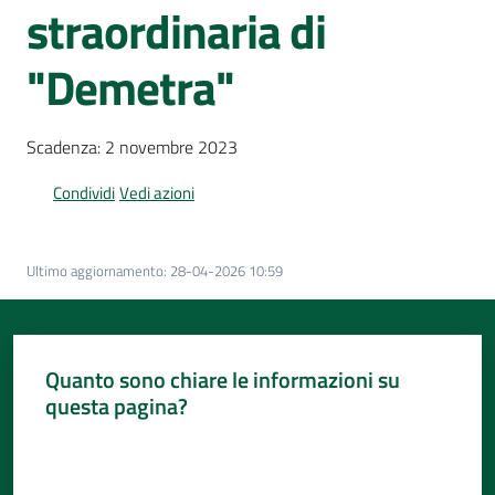
Per
straordinaria di
i
media
"Demetra"
Per
i
Scadenza: 2 novembre 2023
cittadini
Condividi
Vedi azioni
Menu selezionato
Ultimo aggiornamento
:
28-04-2026 10:59
Quanto sono chiare le informazioni su
questa pagina?
Valuta da 1 a 5 stelle