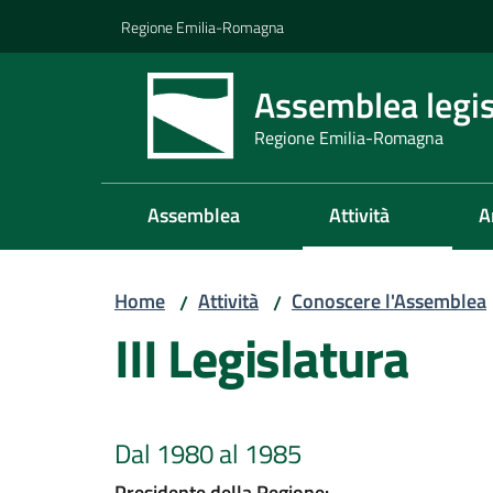
Vai al contenuto
Vai alla navigazione
Vai al footer
Regione Emilia-Romagna
Assemblea legis
Regione Emilia-Romagna
Assemblea
Attività
A
Home
Attività
Conoscere l'Assemblea
/
/
III Legislatura
Dal 1980 al 1985
Presidente della Regione: