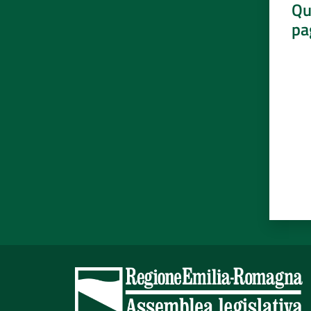
Qu
pa
Valut