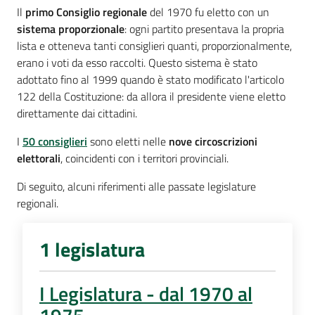
Per
Il
primo Consiglio
regionale
del 1970 fu eletto con un
i
sistema proporzionale
: ogni partito presentava la propria
media
lista e otteneva tanti consiglieri quanti, proporzionalmente,
erano i voti da esso raccolti. Questo sistema è stato
Per
adottato fino al 1999 quando è stato modificato l'articolo
i
122 della Costituzione: da allora il presidente viene eletto
cittadini
direttamente dai cittadini.
I
50 consiglieri
sono eletti nelle
nove circoscrizioni
elettorali
, coincidenti con i territori provinciali.
Di seguito, alcuni riferimenti alle passate legislature
regionali.
1 legislatura
I Legislatura - dal 1970 al