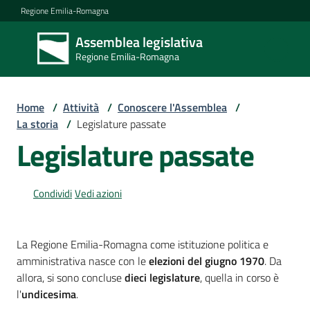
Vai al contenuto
Vai alla navigazione
Vai al footer
Regione Emilia-Romagna
Assemblea legislativa
Assemblea
Regione Emilia-Romagna
legislativa
Regione Emilia-
Romagna
Home
/
Attività
/
Conoscere l'Assemblea
/
La storia
/
Legislature passate
Legislature passate
Assemblea
Condividi
Vedi azioni
Attività
La Regione Emilia-Romagna come istituzione politica e
Argomenti
amministrativa nasce con le
elezioni del giugno 1970
. Da
allora, si sono concluse
dieci legislature
, quella in corso è
l'
undicesima
.