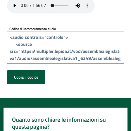
Per
i
media
Codice di incorporamento audio
Per
i
cittadini
Copia il codice
Quanto sono chiare le informazioni su
questa pagina?