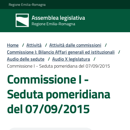
Vai al contenuto
Vai alla navigazione
Vai al footer
Regione Emilia-Romagna
Assemblea legislativa
Assemblea
Regione Emilia-Romagna
legislativa
Regione Emilia-
Romagna
Home
/
Attività
/
Attività dalle commissioni
/
Commissione I: Bilancio Affari generali ed istituzionali
/
Audio delle sedute
/
Audio X legislatura
/
Assemblea
Commissione I - Seduta pomeridiana del 07/09/2015
Commissione I -
Attività
Seduta pomeridiana
del 07/09/2015
Argomenti