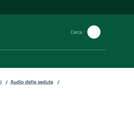
Cerca
i
Audio delle sedute
/
/