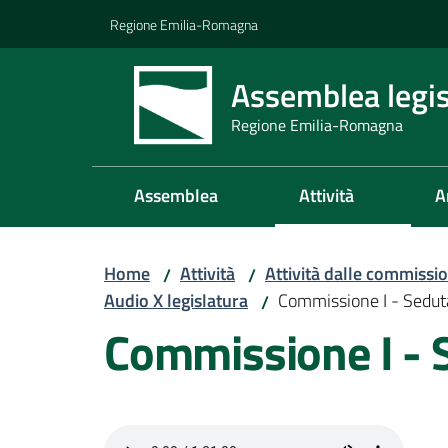
Vai al contenuto
Vai alla navigazione
Vai al footer
Regione Emilia-Romagna
Assemblea legis
Regione Emilia-Romagna
Assemblea
Attività
A
Home
Attività
Attività dalle commissio
/
/
Audio X legislatura
Commissione I - Sedu
/
Commissione I - 