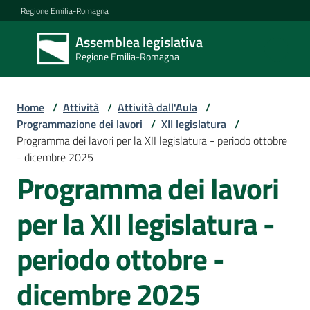
Vai al contenuto
Vai alla navigazione
Vai al footer
Regione Emilia-Romagna
Assemblea legislativa
Assemblea
Regione Emilia-Romagna
legislativa
Regione Emilia-
Romagna
Home
/
Attività
/
Attività dall'Aula
/
Programmazione dei lavori
/
XII legislatura
/
Programma dei lavori per la XII legislatura - periodo ottobre
Assemblea
- dicembre 2025
Programma dei lavori
Attività
per la XII legislatura -
periodo ottobre -
Argomenti
dicembre 2025