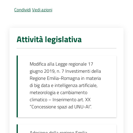
Per
i
Condividi
Vedi azioni
media
Per
Attività legislativa
i
cittadini
Modifica alla Legge regionale 17
giugno 2019, n. 7 Investimenti della
Regione Emilia-Romagna in materia
di big data e intelligenza artificiale,
meteorologia e cambiamento
climatico – Inserimento art. XX
“Concessione spazi ad UNU-AI”.
Adesione della regione Emilia-