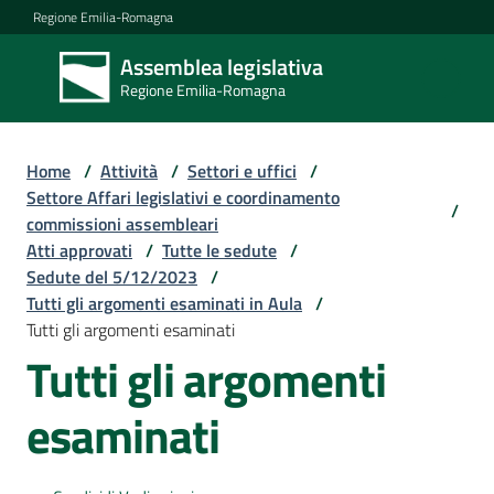
Vai al contenuto
Vai alla navigazione
Vai al footer
Regione Emilia-Romagna
Assemblea legislativa
Assemblea
Regione Emilia-Romagna
legislativa
Regione Emilia-
Romagna
Home
/
Attività
/
Settori e uffici
/
Settore Affari legislativi e coordinamento
/
commissioni assembleari
Assemblea
Atti approvati
/
Tutte le sedute
/
Sedute del 5/12/2023
/
Tutti gli argomenti esaminati in Aula
/
Attività
Tutti gli argomenti esaminati
Tutti gli argomenti
Argomenti
esaminati