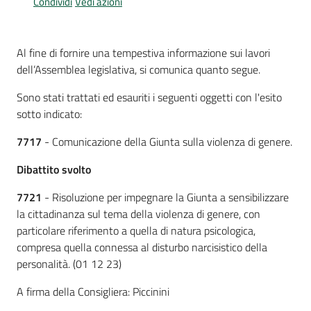
Condividi
Vedi azioni
Per
i
media
Al fine di fornire una tempestiva informazione sui lavori
dell’Assemblea legislativa, si comunica quanto segue.
Per
i
Sono stati trattati ed esauriti i seguenti oggetti con l'esito
cittadini
sotto indicato:
7717
- Comunicazione della Giunta sulla violenza di genere.
Dibattito svolto
7721
- Risoluzione per impegnare la Giunta a sensibilizzare
la cittadinanza sul tema della violenza di genere, con
particolare riferimento a quella di natura psicologica,
compresa quella connessa al disturbo narcisistico della
personalità. (01 12 23)
A firma della Consigliera: Piccinini