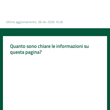
Per
i
media
Ultimo aggiornamento
:
28-04-2026 10:26
Per
i
cittadini
Quanto sono chiare le informazioni su
questa pagina?
Valuta da 1 a 5 stelle