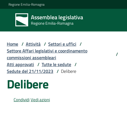
Vai al contenuto
Vai alla navigazione
Vai al footer
Regione Emilia-Romagna
Assemblea legislativa
Assemblea
Regione Emilia-Romagna
legislativa
Regione Emilia-
Romagna
Home
/
Attività
/
Settori e uffici
/
Settore Affari legislativi e coordinamento
/
commissioni assembleari
Assemblea
Atti approvati
/
Tutte le sedute
/
Sedute del 21/11/2023
/
Delibere
Delibere
Attività
Condividi
Vedi azioni
Argomenti