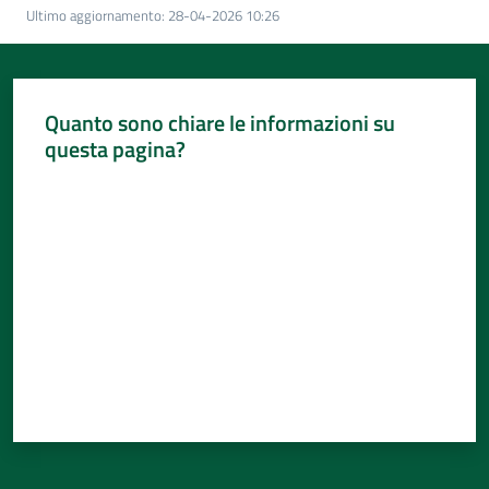
Per
Ultimo aggiornamento
:
28-04-2026 10:26
i
media
Per
Quanto sono chiare le informazioni su
i
questa pagina?
cittadini
Valuta da 1 a 5 stelle