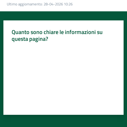
Per
Ultimo aggiornamento
:
28-04-2026 10:26
i
media
Per
Quanto sono chiare le informazioni su
i
questa pagina?
cittadini
Valuta da 1 a 5 stelle