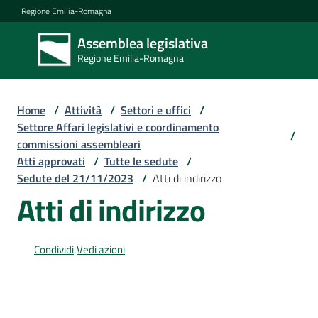
Vai al contenuto
Vai alla navigazione
Vai al footer
Regione Emilia-Romagna
Assemblea legislativa
Assemblea
Regione Emilia-Romagna
legislativa
Regione Emilia-
Romagna
Home
/
Attività
/
Settori e uffici
/
Settore Affari legislativi e coordinamento
/
commissioni assembleari
Assemblea
Atti approvati
/
Tutte le sedute
/
Sedute del 21/11/2023
/
Atti di indirizzo
Atti di indirizzo
Attività
Condividi
Vedi azioni
Argomenti