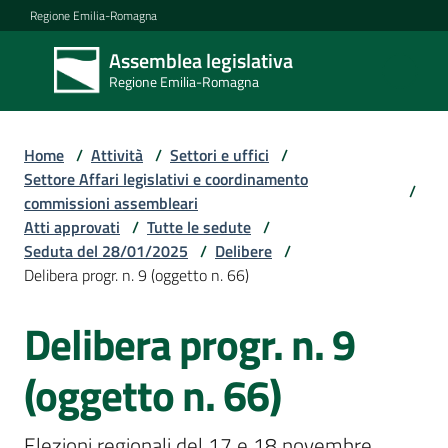
Vai al contenuto
Vai alla navigazione
Vai al footer
Regione Emilia-Romagna
Assemblea legislativa
Assemblea
Regione Emilia-Romagna
legislativa
Regione Emilia-
Romagna
Home
/
Attività
/
Settori e uffici
/
Settore Affari legislativi e coordinamento
/
commissioni assembleari
Assemblea
Atti approvati
/
Tutte le sedute
/
Seduta del 28/01/2025
/
Delibere
/
Delibera progr. n. 9 (oggetto n. 66)
Attività
Delibera progr. n. 9
Argomenti
(oggetto n. 66)
Elezioni regionali del 17 e 18 novembre, 