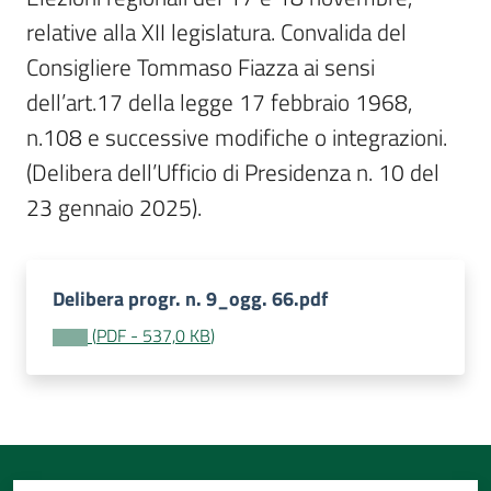
Per
relative alla XII legislatura. Convalida del 
i
media
Consigliere Tommaso Fiazza ai sensi 
dell’art.17 della legge 17 febbraio 1968, 
Per
n.108 e successive modifiche o integrazioni. 
i
(Delibera dell’Ufficio di Presidenza n. 10 del 
cittadini
23 gennaio 2025).
Delibera progr. n. 9_ogg. 66.pdf
(
PDF
-
537,0 KB
)