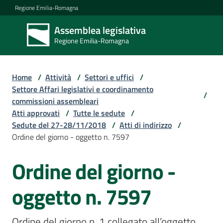
Vai al contenuto
Vai alla navigazione
Vai al footer
Regione Emilia-Romagna
Assemblea legislativa
Assemblea
Regione Emilia-Romagna
legislativa
Regione Emilia-
Romagna
Home
/
Attività
/
Settori e uffici
/
Settore Affari legislativi e coordinamento
/
commissioni assembleari
Assemblea
Atti approvati
/
Tutte le sedute
/
Sedute del 27-28/11/2018
/
Atti di indirizzo
/
Ordine del giorno - oggetto n. 7597
Attività
Ordine del giorno -
Argomenti
oggetto n. 7597
Ordine del giorno n. 1 collegato all’oggetto 