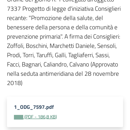
Per
7337 Progetto di legge d'iniziativa Consiglieri 
i
media
recante: "Promozione della salute, del 
benessere della persona e della comunità e 
Per
prevenzione primaria". A firma dei Consiglieri: 
i
Zoffoli, Boschini, Marchetti Daniele, Sensoli, 
cittadini
Prodi, Torri, Taruffi, Galli, Tagliaferri, Sassi, 
Facci, Bagnari, Caliandro, Calvano (Approvato 
nella seduta antimeridiana del 28 novembre 
2018)
1_ODG_7597.pdf
(
PDF
-
186,8 KB
)