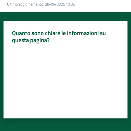
Per
Ultimo aggiornamento
:
28-04-2026 10:35
i
media
Per
Quanto sono chiare le informazioni su
i
questa pagina?
cittadini
Valuta da 1 a 5 stelle