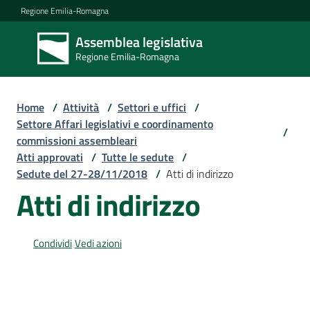
Vai al contenuto
Vai alla navigazione
Vai al footer
Regione Emilia-Romagna
Assemblea legislativa
Assemblea
Regione Emilia-Romagna
legislativa
Regione Emilia-
Romagna
Home
/
Attività
/
Settori e uffici
/
Settore Affari legislativi e coordinamento
/
commissioni assembleari
Assemblea
Atti approvati
/
Tutte le sedute
/
Sedute del 27-28/11/2018
/
Atti di indirizzo
Atti di indirizzo
Attività
Condividi
Vedi azioni
Argomenti