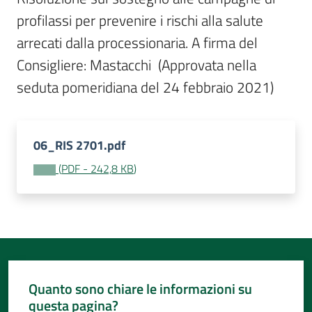
Per
profilassi per prevenire i rischi alla salute 
i
media
arrecati dalla processionaria. A firma del 
Consigliere: Mastacchi  (Approvata nella 
Per
seduta pomeridiana del 24 febbraio 2021)
i
cittadini
06_RIS 2701.pdf
(
PDF
-
242,8 KB
)
Quanto sono chiare le informazioni su
questa pagina?