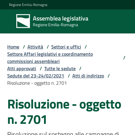
Vai al contenuto
Vai alla navigazione
Vai al footer
Regione Emilia-Romagna
Assemblea legislativa
Assemblea
Regione Emilia-Romagna
legislativa
Regione Emilia-
Romagna
Home
/
Attività
/
Settori e uffici
/
Settore Affari legislativi e coordinamento
/
commissioni assembleari
Assemblea
Atti approvati
/
Tutte le sedute
/
Sedute del 23-24/02/2021
/
Atti di indirizzo
/
Risoluzione - oggetto n. 2701
Attività
Risoluzione - oggetto
Argomenti
n. 2701
Risoluzione sul sostegno alle campagne di 