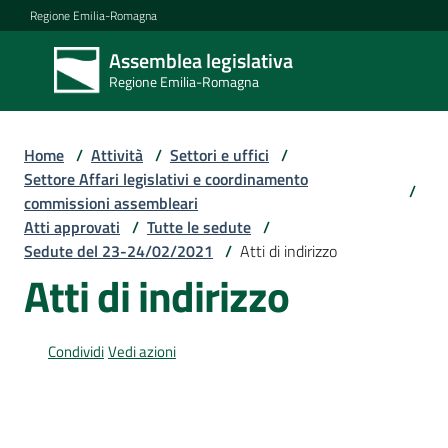
Vai al contenuto
Vai alla navigazione
Vai al footer
Regione Emilia-Romagna
Assemblea legislativa
Assemblea
Regione Emilia-Romagna
legislativa
Regione Emilia-
Romagna
Home
/
Attività
/
Settori e uffici
/
Settore Affari legislativi e coordinamento
/
commissioni assembleari
Assemblea
Atti approvati
/
Tutte le sedute
/
Sedute del 23-24/02/2021
/
Atti di indirizzo
Atti di indirizzo
Attività
Condividi
Vedi azioni
Argomenti