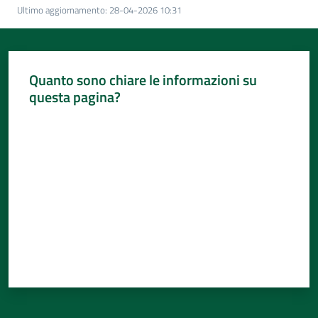
Per
Ultimo aggiornamento
:
28-04-2026 10:31
i
media
Per
Quanto sono chiare le informazioni su
i
questa pagina?
cittadini
Valuta da 1 a 5 stelle