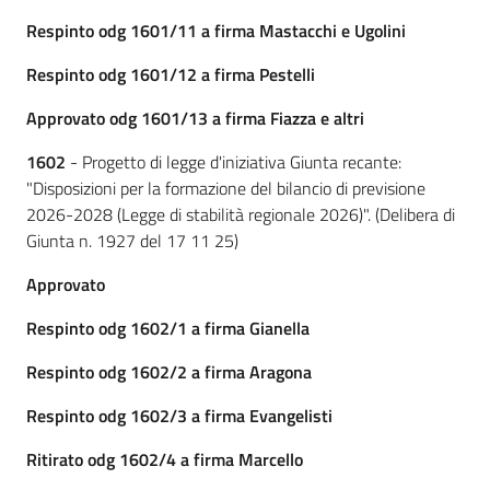
Respinto odg 1601/11 a firma Mastacchi e Ugolini
Respinto odg 1601/12 a firma Pestelli
Approvato odg 1601/13 a firma Fiazza e altri
1602
- Progetto di legge d'iniziativa Giunta recante:
"Disposizioni per la formazione del bilancio di previsione
2026-2028 (Legge di stabilità regionale 2026)". (Delibera di
Giunta n. 1927 del 17 11 25)
Approvato
Respinto odg 1602/1 a firma Gianella
Respinto odg 1602/2 a firma Aragona
Respinto odg 1602/3 a firma Evangelisti
Ritirato odg 1602/4 a firma Marcello