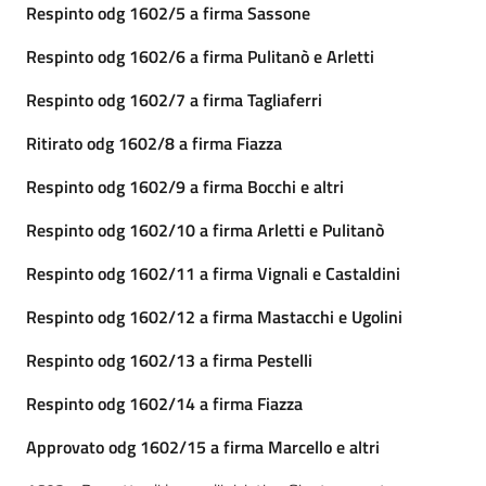
Respinto odg 1602/5 a firma Sassone
Respinto odg 1602/6 a firma Pulitanò e Arletti
Respinto odg 1602/7 a firma Tagliaferri
Ritirato odg 1602/8 a firma Fiazza
Respinto odg 1602/9 a firma Bocchi e altri
Respinto odg 1602/10 a firma Arletti e Pulitanò
Respinto odg 1602/11 a firma Vignali e Castaldini
Respinto odg 1602/12 a firma Mastacchi e Ugolini
Respinto odg 1602/13 a firma Pestelli
Respinto odg 1602/14 a firma Fiazza
Approvato odg 1602/15 a firma Marcello e altri