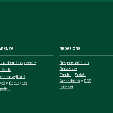
ARENZA
REDAZIONE
trazione trasparente
Responsabile sito
Redazione
illeciti
Credits
-
Scrivici
ccesso agli atti
Accessibilità
e
RSS
gali
e
Copyrights
Intranet
policy