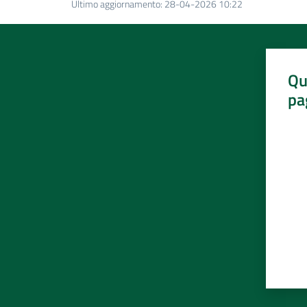
Ultimo aggiornamento
:
28-04-2026 10:22
Qu
pa
Valut