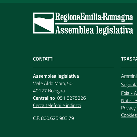
CONTATTI
TRASP
Assemblea legislativa
Amminis
Viale Aldo Moro, 50
Segnala 
40127 Bologna
Foia - A
Centralino
051 5275226
Note le
Cerca telefoni e indirizzi
Privacy 
Cookies
C.F. 800.625.903.79