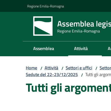
Vai al contenuto
Vai alla navigazione
Vai al footer
Regione Emilia-Romagna
Assemblea legis
Regione Emilia-Romagna
Assemblea
Attività
A
Home
Attività
Settori e uffici
Setto
/
/
/
Sedute del 22-23/12/2025
Tutti gli argo
/
Tutti gli argomen