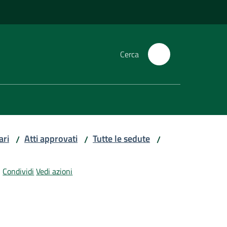
Cerca
ari
Atti approvati
Tutte le sedute
/
/
/
Condividi
Vedi azioni