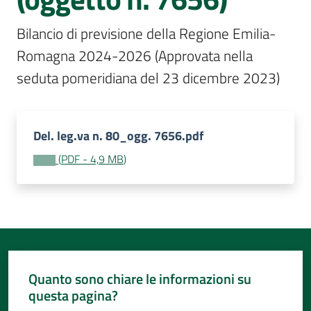
Per
i
Bilancio di previsione della Regione Emilia-
media
Romagna 2024-2026 (Approvata nella 
Per
seduta pomeridiana del 23 dicembre 2023)
i
cittadini
Del. leg.va n. 80_ogg. 7656.pdf
(
PDF
-
4,9 MB
)
Quanto sono chiare le informazioni su
questa pagina?