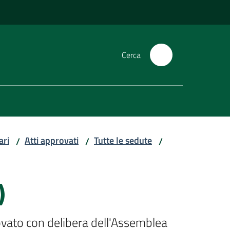
Cerca
ari
Atti approvati
Tutte le sedute
/
/
/
)
vato con delibera dell'Assemblea 