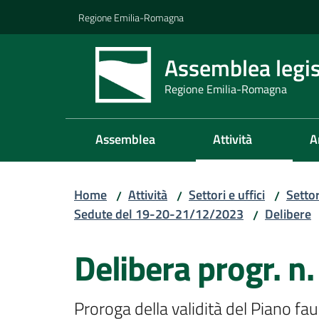
Vai al contenuto
Vai alla navigazione
Vai al footer
Regione Emilia-Romagna
Assemblea legis
Regione Emilia-Romagna
Assemblea
Attività
A
Home
Attività
Settori e uffici
Setto
/
/
/
Sedute del 19-20-21/12/2023
Delibere
/
Delibera progr. n.
Proroga della validità del Piano f