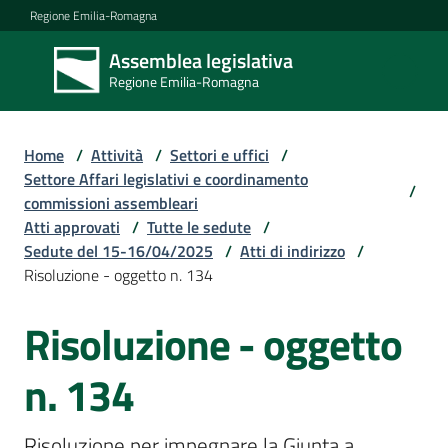
Vai al contenuto
Vai alla navigazione
Vai al footer
Regione Emilia-Romagna
Assemblea legislativa
Assemblea
Regione Emilia-Romagna
legislativa
Regione Emilia-
Romagna
Home
/
Attività
/
Settori e uffici
/
Settore Affari legislativi e coordinamento
/
commissioni assembleari
Assemblea
Atti approvati
/
Tutte le sedute
/
Sedute del 15-16/04/2025
/
Atti di indirizzo
/
Risoluzione - oggetto n. 134
Attività
Risoluzione - oggetto
Argomenti
n. 134
Risoluzione per impegnare la Giunta a 