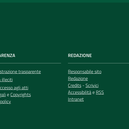
ARENZA
REDAZIONE
trazione trasparente
Responsabile sito
Redazione
illeciti
Credits
-
Scrivici
ccesso agli atti
Accessibilità
e
RSS
gali
e
Copyrights
Intranet
policy