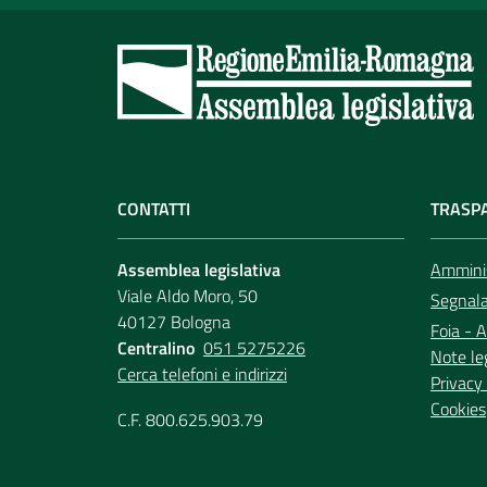
CONTATTI
TRASP
Assemblea legislativa
Amminis
Viale Aldo Moro, 50
Segnala 
40127 Bologna
Foia - A
Centralino
051 5275226
Note le
Cerca telefoni e indirizzi
Privacy 
Cookies
C.F. 800.625.903.79