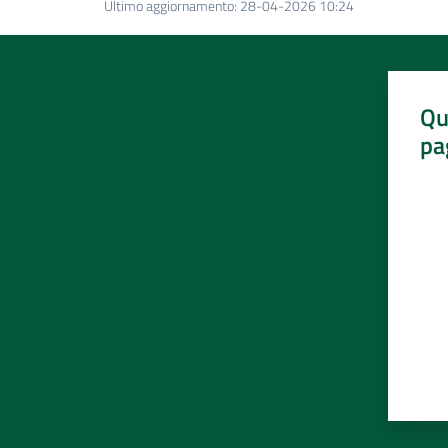
Ultimo aggiornamento
:
28-04-2026 10:24
Qu
pa
Valut