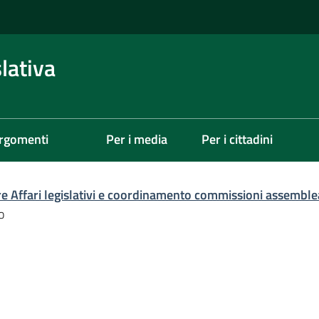
lativa
rgomenti
Per i media
Per i cittadini
re Affari legislativi e coordinamento commissioni assemble
o