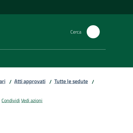
Cerca
ari
Atti approvati
Tutte le sedute
/
/
/
Condividi
Vedi azioni