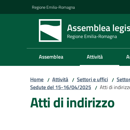
Vai al contenuto
Vai alla navigazione
Vai al footer
Regione Emilia-Romagna
Assemblea legis
Regione Emilia-Romagna
Assemblea
Attività
A
Home
Attività
Settori e uffici
Setto
/
/
/
Sedute del 15-16/04/2025
Atti di indirizz
/
Atti di indirizzo