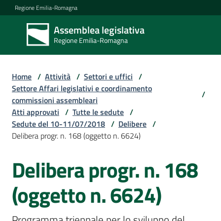
Vai al contenuto
Vai alla navigazione
Vai al footer
Regione Emilia-Romagna
Assemblea legislativa
Assemblea
Regione Emilia-Romagna
legislativa
Regione Emilia-
Romagna
Home
/
Attività
/
Settori e uffici
/
Settore Affari legislativi e coordinamento
/
commissioni assembleari
Assemblea
Atti approvati
/
Tutte le sedute
/
Sedute del 10-11/07/2018
/
Delibere
/
Delibera progr. n. 168 (oggetto n. 6624)
Attività
Delibera progr. n. 168
Argomenti
(oggetto n. 6624)
Programma triennale per lo sviluppo del 