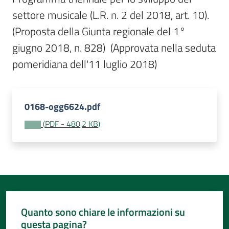
Per
settore musicale (L.R. n. 2 del 2018, art. 10). 
i
media
(Proposta della Giunta regionale del 1° 
giugno 2018, n. 828)  (Approvata nella seduta 
Per
pomeridiana dell'11 luglio 2018)
i
cittadini
0168-ogg6624.pdf
(
PDF
-
480,2 KB
)
Quanto sono chiare le informazioni su
questa pagina?