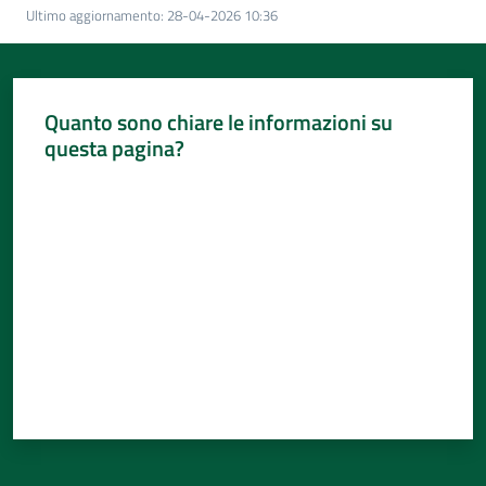
Per
Ultimo aggiornamento
:
28-04-2026 10:36
i
media
Per
Quanto sono chiare le informazioni su
i
questa pagina?
cittadini
Valuta da 1 a 5 stelle