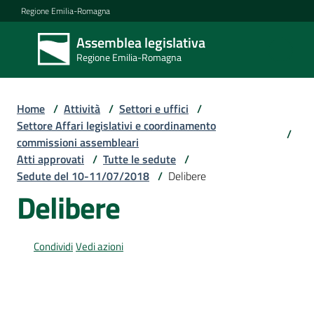
Vai al contenuto
Vai alla navigazione
Vai al footer
Regione Emilia-Romagna
Assemblea legislativa
Assemblea
Regione Emilia-Romagna
legislativa
Regione Emilia-
Romagna
Home
/
Attività
/
Settori e uffici
/
Settore Affari legislativi e coordinamento
/
commissioni assembleari
Assemblea
Atti approvati
/
Tutte le sedute
/
Sedute del 10-11/07/2018
/
Delibere
Delibere
Attività
Condividi
Vedi azioni
Argomenti