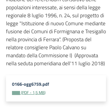
Per
popolazioni interessate, ai sensi della legge 
i
media
regionale 8 luglio 1996, n. 24, sul progetto di 
legge "Istituzione di nuovo Comune mediante 
Per
fusione dei Comuni di Formignana e Tresigallo 
i
nella provincia di Ferrara". (Proposta del 
cittadini
relatore consigliere Paolo Calvano su 
mandato della Commissione I)  (Approvata 
nella seduta pomeridiana dell'11 luglio 2018)
0166-ogg6759.pdf
(
PDF
-
1,5 MB
)