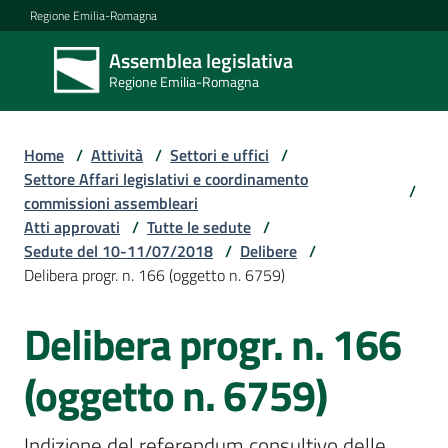
Vai al contenuto
Vai alla navigazione
Vai al footer
Regione Emilia-Romagna
Assemblea legislativa
Assemblea
Regione Emilia-Romagna
legislativa
Regione Emilia-
Romagna
Home
/
Attività
/
Settori e uffici
/
Settore Affari legislativi e coordinamento
/
commissioni assembleari
Assemblea
Atti approvati
/
Tutte le sedute
/
Sedute del 10-11/07/2018
/
Delibere
/
Delibera progr. n. 166 (oggetto n. 6759)
Attività
Delibera progr. n. 166
Argomenti
(oggetto n. 6759)
Indizione del referendum consultivo delle 