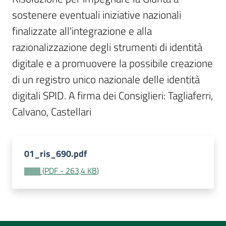
Per
sostenere eventuali iniziative nazionali 
i
media
finalizzate all'integrazione e alla 
razionalizzazione degli strumenti di identità 
Per
digitale e a promuovere la possibile creazione 
i
di un registro unico nazionale delle identità 
cittadini
digitali SPID. A firma dei Consiglieri: Tagliaferri, 
Calvano, Castellari
01_ris_690.pdf
(
PDF
-
263,4 KB
)