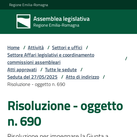
Vai al contenuto
Vai alla navigazione
Vai al footer
Regione Emilia-Romagna
Assemblea legislativa
Assemblea
Regione Emilia-Romagna
legislativa
Regione Emilia-
Romagna
Home
/
Attività
/
Settori e uffici
/
Settore Affari legislativi e coordinamento
/
commissioni assembleari
Assemblea
Atti approvati
/
Tutte le sedute
/
Seduta del 27/05/2025
/
Atto di indirizzo
/
Risoluzione - oggetto n. 690
Attività
Risoluzione - oggetto
Argomenti
n. 690
Risoluzione per impegnare la Giunta a 