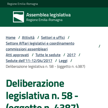
Vai al contenuto
Vai alla navigazione
Vai al footer
Regione Emilia-Romagna
Assemblea legislativa
Assemblea
Regione Emilia-Romagna
legislativa
Regione Emilia-
Romagna
Home
/
Attività
/
Settori e uffici
/
Settore Affari legislativi e coordinamento
/
commissioni assembleari
Assemblea
Atti approvati
/
Tutte le sedute
/
2017
/
Sedute dell'11-12/04/2017
/
Leggi
/
Deliberazione legislativa n. 58 - (oggetto n. 4387)
Attività
Deliberazione
Argomenti
legislativa n. 58 -
(oggetto n. 4387)