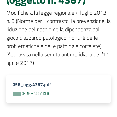
Per
i
Modifiche alla legge regionale 4 luglio 2013, 
media
n. 5 (Norme per il contrasto, la prevenzione, la 
Per
riduzione del rischio della dipendenza dal 
i
gioco d'azzardo patologico, nonché delle 
cittadini
problematiche e delle patologie correlate). 
(Approvata nella seduta antimeridiana dell’11 
aprile 2017)
058_ogg.4387.pdf
(
PDF
-
58,7 KB
)