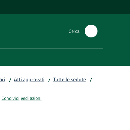
Cerca
ari
Atti approvati
Tutte le sedute
/
/
/
Condividi
Vedi azioni