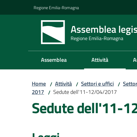
Vai al contenuto
Vai alla navigazione
Vai al footer
Regione Emilia-Romagna
Assemblea legis
Regione Emilia-Romagna
Assemblea
Attività
A
Home
Attività
Settori e uffici
Setto
/
/
/
2017
Sedute dell'11-12/04/2017
/
Sedute dell'11-