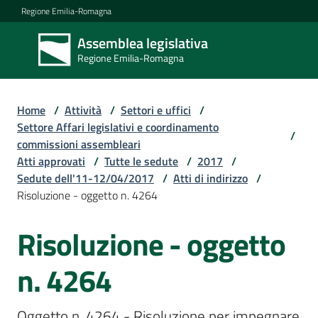
Vai al contenuto
Vai alla navigazione
Vai al footer
Regione Emilia-Romagna
Assemblea legislativa
Assemblea
Regione Emilia-Romagna
legislativa
Regione Emilia-
Romagna
Home
/
Attività
/
Settori e uffici
/
Settore Affari legislativi e coordinamento
/
commissioni assembleari
Assemblea
Atti approvati
/
Tutte le sedute
/
2017
/
Sedute dell'11-12/04/2017
/
Atti di indirizzo
/
Risoluzione - oggetto n. 4264
Attività
Risoluzione - oggetto
Argomenti
n. 4264
Oggetto n. 4264 - Risoluzione per impegnare 