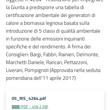
Per
la Giunta a predisporre una tabella di 
i
media
certificazione ambientale dei generatori di 
calore a biomassa legnosa basata sulla 
Per
introduzione di 5 classi di qualità ambientale 
i
in funzione delle emissioni inquinanti 
cittadini
specifiche e del rendimento. A firma dei 
Consiglieri: Bargi, Fabbri, Rainieri, Delmonte, 
Marchetti Daniele, Rancan, Pettazzoni, 
Liverani, Pompignoli (Approvata nella seduta 
pomeridiana dell’11 aprile 2017)
05_RIS_4264.pdf
(
PDF
-
456,2 KB
)