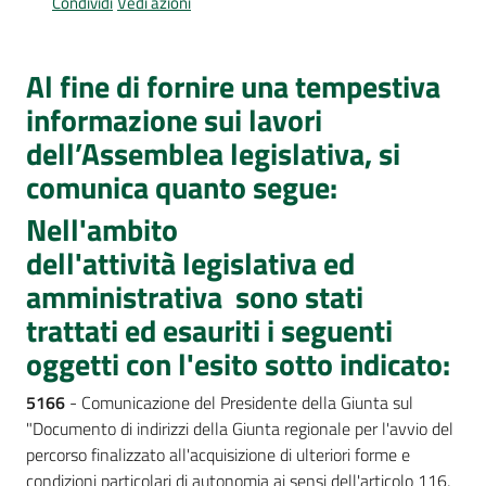
Condividi
Vedi azioni
Per
i
media
Al fine di fornire una tempestiva
informazione sui lavori
Per
i
dell’Assemblea legislativa, si
cittadini
comunica quanto segue:
Nell'ambito
dell'attività legislativa ed
amministrativa sono stati
trattati ed esauriti i seguenti
oggetti con l'esito sotto indicato:
5166
- Comunicazione del Presidente della Giunta sul
"Documento di indirizzi della Giunta regionale per l'avvio del
percorso finalizzato all'acquisizione di ulteriori forme e
condizioni particolari di autonomia ai sensi dell'articolo 116,