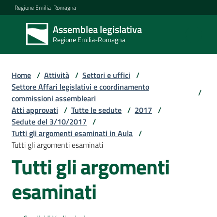
Vai al contenuto
Vai alla navigazione
Vai al footer
Regione Emilia-Romagna
Assemblea legislativa
Assemblea
Regione Emilia-Romagna
legislativa
Regione Emilia-
Romagna
Home
/
Attività
/
Settori e uffici
/
Settore Affari legislativi e coordinamento
/
commissioni assembleari
Assemblea
Atti approvati
/
Tutte le sedute
/
2017
/
Sedute del 3/10/2017
/
Tutti gli argomenti esaminati in Aula
/
Attività
Tutti gli argomenti esaminati
Tutti gli argomenti
Argomenti
esaminati