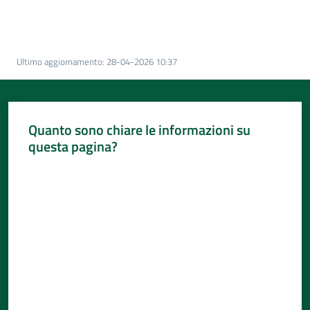
Per
i
media
Ultimo aggiornamento
:
28-04-2026 10:37
Per
i
cittadini
Quanto sono chiare le informazioni su
questa pagina?
Valuta da 1 a 5 stelle