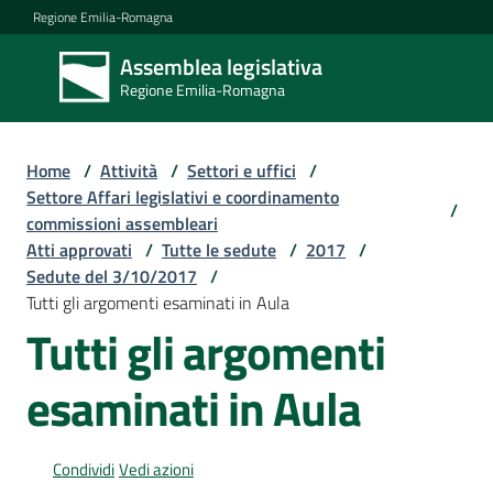
Vai al contenuto
Vai alla navigazione
Vai al footer
Regione Emilia-Romagna
Assemblea legislativa
Assemblea
Regione Emilia-Romagna
legislativa
Regione Emilia-
Romagna
Home
/
Attività
/
Settori e uffici
/
Settore Affari legislativi e coordinamento
/
commissioni assembleari
Assemblea
Atti approvati
/
Tutte le sedute
/
2017
/
Sedute del 3/10/2017
/
Tutti gli argomenti esaminati in Aula
Attività
Tutti gli argomenti
esaminati in Aula
Argomenti
Condividi
Vedi azioni