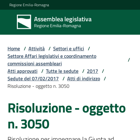
Vai al contenuto
Vai alla navigazione
Vai al footer
Regione Emilia-Romagna
Assemblea legislativa
Assemblea
Regione Emilia-Romagna
legislativa
Regione Emilia-
Romagna
Home
/
Attività
/
Settori e uffici
/
Settore Affari legislativi e coordinamento
/
commissioni assembleari
Assemblea
Atti approvati
/
Tutte le sedute
/
2017
/
Sedute del 07/02/2017
/
Atti di indirizzo
/
Risoluzione - oggetto n. 3050
Attività
Risoluzione - oggetto
Argomenti
n. 3050
Risoluzione per impegnare la Giunta ad 