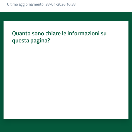
Per
Ultimo aggiornamento
:
28-04-2026 10:38
i
media
Per
Quanto sono chiare le informazioni su
i
questa pagina?
cittadini
Valuta da 1 a 5 stelle