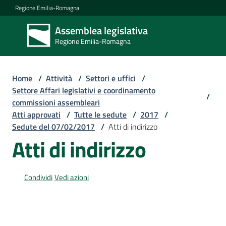
Vai al contenuto
Vai alla navigazione
Vai al footer
Regione Emilia-Romagna
Assemblea legislativa
Assemblea
Regione Emilia-Romagna
legislativa
Regione Emilia-
Romagna
Home
/
Attività
/
Settori e uffici
/
Settore Affari legislativi e coordinamento
/
commissioni assembleari
Assemblea
Atti approvati
/
Tutte le sedute
/
2017
/
Sedute del 07/02/2017
/
Atti di indirizzo
Atti di indirizzo
Attività
Condividi
Vedi azioni
Argomenti