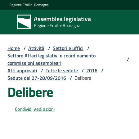
Vai al contenuto
Vai alla navigazione
Vai al footer
Regione Emilia-Romagna
Assemblea legislativa
Assemblea
Regione Emilia-Romagna
legislativa
Regione Emilia-
Romagna
Home
/
Attività
/
Settori e uffici
/
Settore Affari legislativi e coordinamento
/
commissioni assembleari
Assemblea
Atti approvati
/
Tutte le sedute
/
2016
/
Sedute del 27-28/09/2016
/
Delibere
Delibere
Attività
Condividi
Vedi azioni
Argomenti