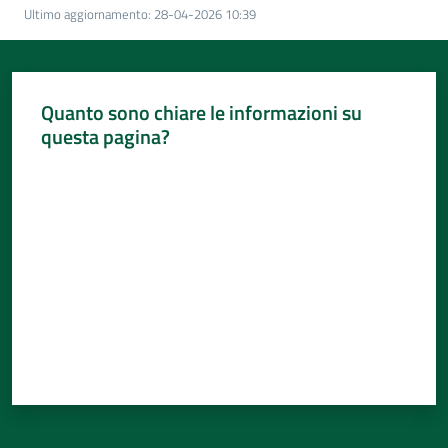
Per
Ultimo aggiornamento
:
28-04-2026 10:39
i
media
Per
Quanto sono chiare le informazioni su
i
questa pagina?
cittadini
Valuta da 1 a 5 stelle