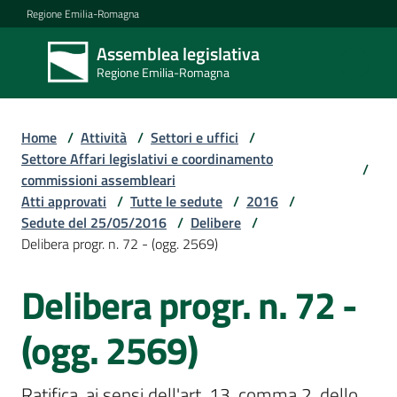
Vai al contenuto
Vai alla navigazione
Vai al footer
Regione Emilia-Romagna
Assemblea legislativa
Assemblea
Regione Emilia-Romagna
legislativa
Regione Emilia-
Romagna
Home
/
Attività
/
Settori e uffici
/
Settore Affari legislativi e coordinamento
/
commissioni assembleari
Assemblea
Atti approvati
/
Tutte le sedute
/
2016
/
Sedute del 25/05/2016
/
Delibere
/
Delibera progr. n. 72 - (ogg. 2569)
Attività
Delibera progr. n. 72 -
Argomenti
(ogg. 2569)
Ratifica, ai sensi dell'art. 13, comma 2, dello 