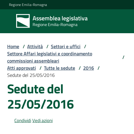
Vai al contenuto
Vai alla navigazione
Vai al footer
Regione Emilia-Romagna
Assemblea legislativa
Assemblea
Regione Emilia-Romagna
legislativa
Regione Emilia-
Romagna
Home
/
Attività
/
Settori e uffici
/
Settore Affari legislativi e coordinamento
/
commissioni assembleari
Assemblea
Atti approvati
/
Tutte le sedute
/
2016
/
Sedute del 25/05/2016
Sedute del
Attività
25/05/2016
Argomenti
Condividi
Vedi azioni