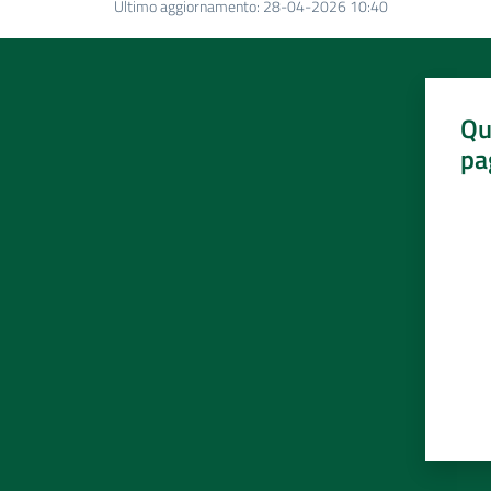
Ultimo aggiornamento
:
28-04-2026 10:40
Qu
pa
Valut