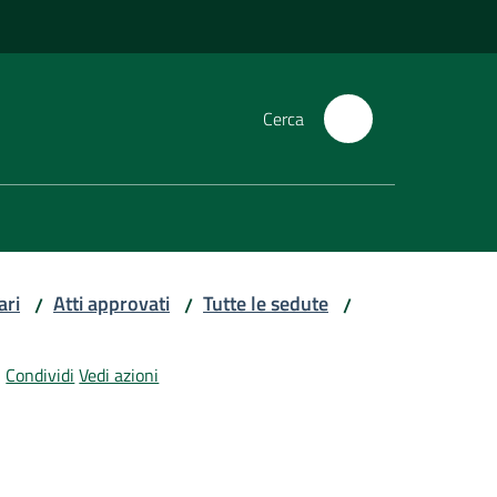
Cerca
ari
Atti approvati
Tutte le sedute
/
/
/
Condividi
Vedi azioni