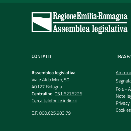
CONTATTI
TRASP
Assemblea legislativa
Amminis
Viale Aldo Moro, 50
Segnala 
40127 Bologna
Foia - A
Centralino
051 5275226
Note le
Cerca telefoni e indirizzi
Privacy 
Cookies
C.F. 800.625.903.79