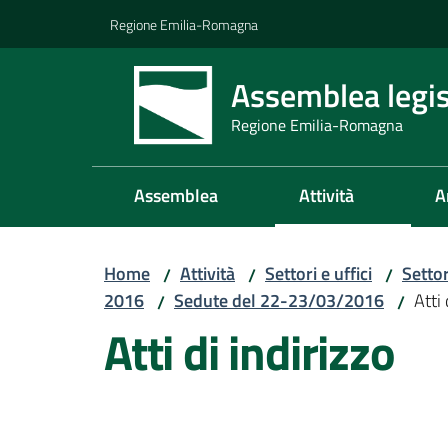
Vai al contenuto
Vai alla navigazione
Vai al footer
Regione Emilia-Romagna
Assemblea legis
Regione Emilia-Romagna
Assemblea
Attività
A
Home
Attività
Settori e uffici
Setto
/
/
/
2016
Sedute del 22-23/03/2016
Atti 
/
/
Atti di indirizzo