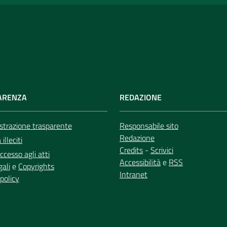
ARENZA
REDAZIONE
trazione trasparente
Responsabile sito
Redazione
illeciti
Credits
-
Scrivici
ccesso agli atti
Accessibilità
e
RSS
gali
e
Copyrights
Intranet
policy