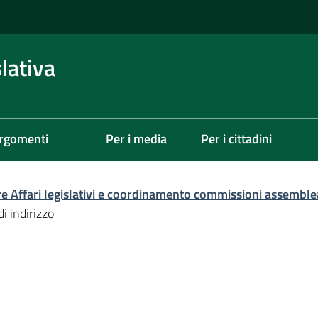
lativa
rgomenti
Per i media
Per i cittadini
re Affari legislativi e coordinamento commissioni assemble
di indirizzo