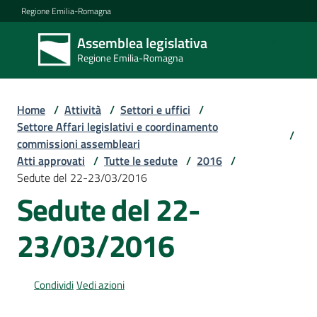
Vai al contenuto
Vai alla navigazione
Vai al footer
Regione Emilia-Romagna
Assemblea legislativa
Assemblea
Regione Emilia-Romagna
legislativa
Regione Emilia-
Romagna
Home
/
Attività
/
Settori e uffici
/
Settore Affari legislativi e coordinamento
/
commissioni assembleari
Assemblea
Atti approvati
/
Tutte le sedute
/
2016
/
Sedute del 22-23/03/2016
Sedute del 22-
Attività
23/03/2016
Argomenti
Condividi
Vedi azioni