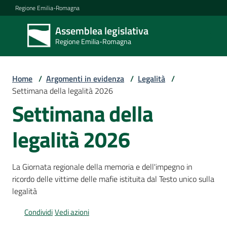
Vai al contenuto
Vai alla navigazione
Vai al footer
Regione Emilia-Romagna
Assemblea legislativa
Assemblea
Regione Emilia-Romagna
legislativa
Regione Emilia-
Romagna
Home
/
Argomenti in evidenza
/
Legalità
/
Settimana della legalità 2026
Settimana della
Assemblea
legalità 2026
Attività
La Giornata regionale della memoria e dell'impegno in
ricordo delle vittime delle mafie istituita dal Testo unico sulla
Argomenti
legalità
Condividi
Vedi azioni