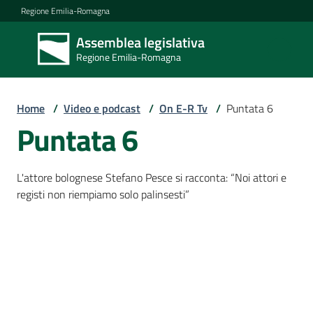
Vai al contenuto
Vai alla navigazione
Vai al footer
Regione Emilia-Romagna
Assemblea legislativa
Assemblea
Regione Emilia-Romagna
legislativa
Regione Emilia-
Romagna
Home
/
Video e podcast
/
On E-R Tv
/
Puntata 6
Puntata 6
Assemblea
L'attore bolognese Stefano Pesce si racconta: “Noi attori e
registi non riempiamo solo palinsesti”
Attività
Argomenti