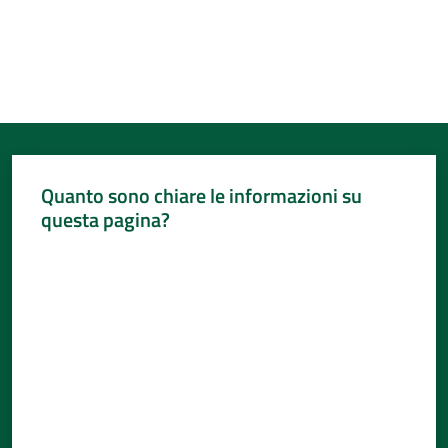
Per
i
media
Per
i
cittadini
Quanto sono chiare le informazioni su
questa pagina?
Valuta da 1 a 5 stelle