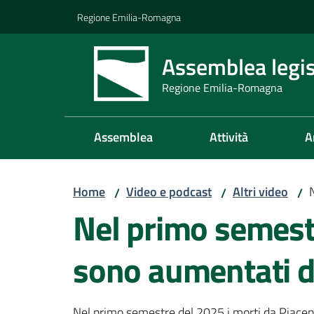
Vai al contenuto
Vai alla navigazione
Vai al footer
Regione Emilia-Romagna
Assemblea legis
Regione Emilia-Romagna
Assemblea
Attività
A
Home
Video e podcast
Altri video
/
/
/
Nel primo semestr
sono aumentati di
Nel primo semestre del 2025 i morti da Piacenz