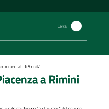
Cerca
o aumentati di 5 unità
Piacenza a Rimini
nte calo dei decessi “on the road” del periodo