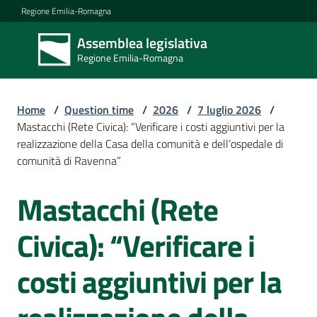
Vai al contenuto
Vai alla navigazione
Vai al footer
Regione Emilia-Romagna
Assemblea legislativa
Assemblea
Regione Emilia-Romagna
legislativa
Regione Emilia-
Romagna
Home
/
Question time
/
2026
/
7 luglio 2026
/
Mastacchi (Rete Civica): “Verificare i costi aggiuntivi per la
realizzazione della Casa della comunità e dell’ospedale di
Assemblea
comunità di Ravenna”
Mastacchi (Rete
Salta al contenuto
Attività
Civica): “Verificare i
Argomenti
costi aggiuntivi per la