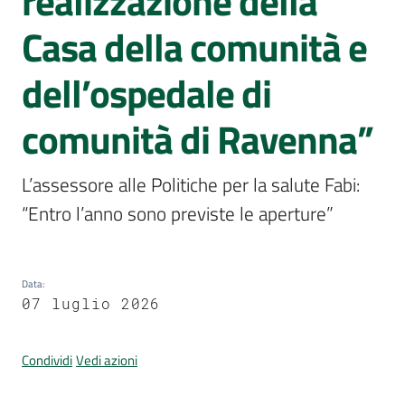
realizzazione della
Per
i
Casa della comunità e
media
dell’ospedale di
Per
i
comunità di Ravenna”
cittadini
L’assessore alle Politiche per la salute Fabi: 
“Entro l’anno sono previste le aperture”
Data
:
07 luglio 2026
Condividi
Vedi azioni