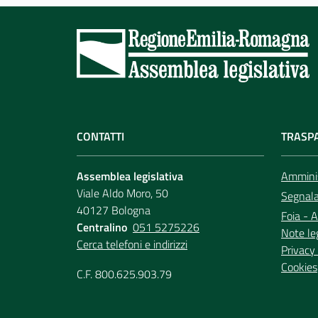
CONTATTI
TRASP
Assemblea legislativa
Amminis
Viale Aldo Moro, 50
Segnala 
40127 Bologna
Foia - A
Centralino
051 5275226
Note le
Cerca telefoni e indirizzi
Privacy 
Cookies
C.F. 800.625.903.79