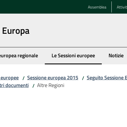
Assemblea
Attivi
n Europa
europea regionale
Le Sessioni europee
Notizie
Menu selezionato
i europee
Sessione europea 2015
Seguito Sessione
/
/
tri documenti
Altre Regioni
/