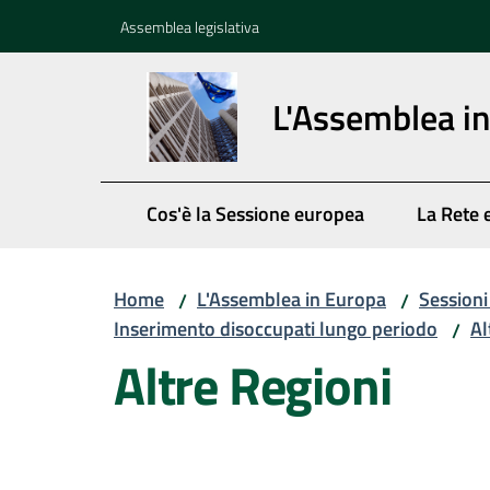
Vai al contenuto
Vai alla navigazione
Vai al footer
Assemblea legislativa
L'Assemblea i
Cos'è la Sessione europea
La Rete 
Home
L'Assemblea in Europa
Session
/
/
Inserimento disoccupati lungo periodo
Al
/
Altre Regioni