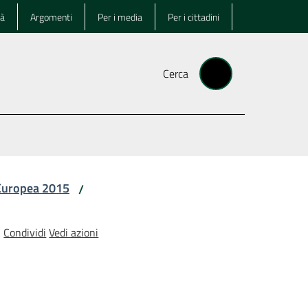
tà
Argomenti
Per i media
Per i cittadini
Cerca
 Europea 2015
/
Condividi
Vedi azioni