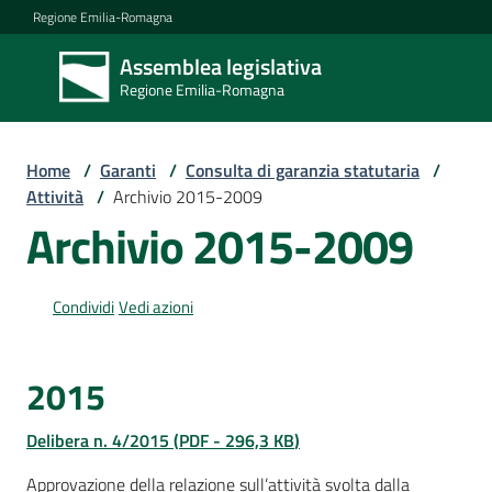
Vai al contenuto
Vai alla navigazione
Vai al footer
Regione Emilia-Romagna
Assemblea legislativa
Assemblea
Regione Emilia-Romagna
legislativa
Regione Emilia-
Romagna
Home
/
Garanti
/
Consulta di garanzia statutaria
/
Attività
/
Archivio 2015-2009
Archivio 2015-2009
Assemblea
Condividi
Vedi azioni
Attività
2015
Argomenti
Delibera n. 4/2015
(
PDF
-
296,3 KB
)
Approvazione della relazione sull’attività svolta dalla