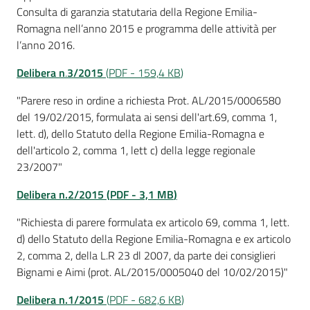
Per
Consulta di garanzia statutaria della Regione Emilia-
i
Romagna nell’anno 2015 e programma delle attività per
media
l’anno 2016.
Delibera n
.
3/2015
(
PDF
-
159,4 KB
)
Per
i
"Parere reso in ordine a richiesta Prot. AL/2015/0006580
cittadini
del 19/02/2015, formulata ai sensi dell'art.69, comma 1,
lett. d), dello Statuto della Regione Emilia-Romagna e
dell'articolo 2, comma 1, lett c) della legge regionale
23/2007"
Delibera n.2/2015
(
PDF
-
3,1 MB
)
"Richiesta di parere formulata ex articolo 69, comma 1, lett.
d) dello Statuto della Regione Emilia-Romagna e ex articolo
2, comma 2, della L.R 23 dl 2007, da parte dei consiglieri
Bignami e Aimi (prot. AL/2015/0005040 del 10/02/2015)"
Delibera n.1/2
015
(
PDF
-
682,6 KB
)