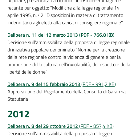
popolare, presentata da cittadini dell'Emilia-Romagna e
recante per oggetto: "Modifiche alla legge regionale 14
aprile 1995, n. 42 "Disposizioni in materia di trattamento
indennitario agli eletti alla carica di consigliere regionale".
Delibera n. 11 del 12 marzo 2013
(
PDF
-
766,8 KB
)
Decisione sull’ammissibilità della proposta di legge regionale
di iniziativa popolare denominato “Norme per la creazione
della rete regionale contro la violenza di genere e per la
promozione della cultura dell’inviolabilità, del rispetto e della
libertà delle donne”
Delibera n. 9 del 15 febbrai
o 2013
(
PDF
-
991,2 KB
)
Approvazione del Regolamento della Consulta di Garanzia
Statutaria
2012
Delibera n. 8 del 29
o
ttobre 2012
(
PDF
-
857,4 KB
)
Decisione sull'ammissibilità della proposta di legge di