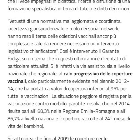
che li vede impegnati in didattica, ricerca e diffusione di una
formazione specialistica in tema di tutela e diritti dei minori.
"Vetustà di una normativa mai aggiornata e coordinata,
incertezza giurisprudenziale e ruolo dei social network,
hanno reso il tema delle obiezioni vaccinali ancor più
complesso e tale da rendere necessario un intervento
legislativo chiarificatore". Così è intervenuto il Garante
Fadiga su un tema che in questi ultimi anni è diventato di
particolare attualità. Si è infatti via via assistito, sia a livello
nazionale che regionale, al
calo progressivo delle coperture
vaccinali
, calo particolarmente evidente nel biennio 2012-
14, che ha portato a valori di copertura inferiori al 95% per
tutte le vaccinazioni. La situazione peggiore si registra per la
vaccinazione contro morbillo-parotite-rosolia che nel 2014
risulta pari all' 88,3% nella Regione Emilia-Romagna e all'
86,7% a livello nazionale (coperture raccolte al 24° mese di
vita del bambino).
Si sottolinea che fino al 2009 le coperture per le