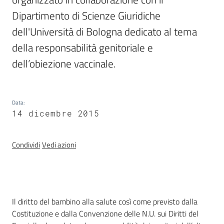
e
Dipartimento di Scienze Giuridiche 
delle
dell'Università di Bologna dedicato al tema 
ragazze
della responsabilità genitoriale e 
dell’obiezione vaccinale. 
Assemblea
Data
:
legislativa
14 dicembre 2015
Assemblea
Condividi
Vedi azioni
Attività
Argomenti
Introduzione
Il diritto del bambino alla salute così come previsto dalla
Per i media
Costituzione e dalla Convenzione delle N.U. sui Diritti del