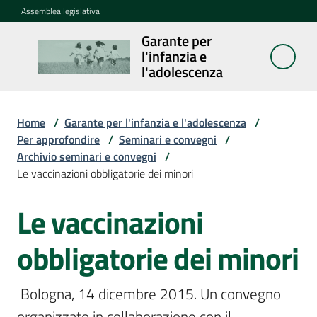
Vai al contenuto
Vai alla navigazione
Vai al footer
Assemblea legislativa
Garante per
Garante per
l'infanzia e
l'infanzia e
l'adolescenza
l'adolescenza
Home
/
Garante per l'infanzia e l'adolescenza
/
Per approfondire
/
Seminari e convegni
/
Cosa
Archivio seminari e convegni
/
fa
Le vaccinazioni obbligatorie dei minori
Notizie
Le vaccinazioni
Salta al contenuto
Agenda
obbligatorie dei minori
Assemblea
 Bologna, 14 dicembre 2015. Un convegno 
dei
ragazzi
organizzato in collaborazione con il 