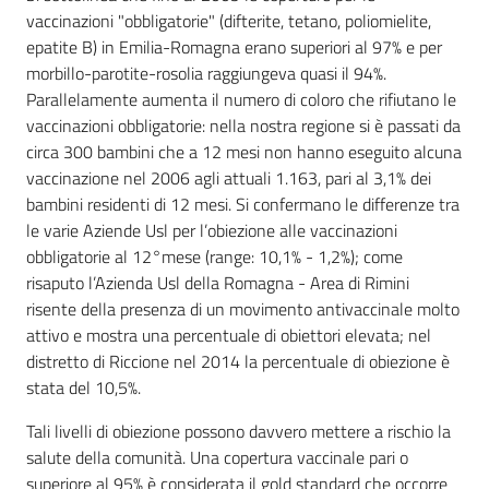
vaccinazioni "obbligatorie" (difterite, tetano, poliomielite,
epatite B) in Emilia-Romagna erano superiori al 97% e per
morbillo-parotite-rosolia raggiungeva quasi il 94%.
Parallelamente aumenta il numero di coloro che rifiutano le
vaccinazioni obbligatorie: nella nostra regione si è passati da
circa 300 bambini che a 12 mesi non hanno eseguito alcuna
vaccinazione nel 2006 agli attuali 1.163, pari al 3,1% dei
bambini residenti di 12 mesi. Si confermano le differenze tra
le varie Aziende Usl per l’obiezione alle vaccinazioni
obbligatorie al 12°mese (range: 10,1% - 1,2%); come
risaputo l’Azienda Usl della Romagna - Area di Rimini
risente della presenza di un movimento antivaccinale molto
attivo e mostra una percentuale di obiettori elevata; nel
distretto di Riccione nel 2014 la percentuale di obiezione è
stata del 10,5%.
Tali livelli di obiezione possono davvero mettere a rischio la
salute della comunità. Una copertura vaccinale pari o
superiore al 95% è considerata il gold standard che occorre