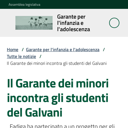
Vai al contenuto
Vai alla navigazione
Vai al footer
Assemblea legislativa
Garante per
Garante per
l'infanzia e
l'infanzia e
l'adolescenza
l'adolescenza
Home
/
Garante per l'infanzia e l'adolescenza
/
Tutte le notizie
/
Cosa
Il Garante dei minori incontra gli studenti del Galvani
fa
Il Garante dei minori
Salta al contenuto
Notizie
incontra gli studenti
Agenda
del Galvani
Assemblea
dei
ragazzi
  Fadiga ha partecipato a un progetto per gli 