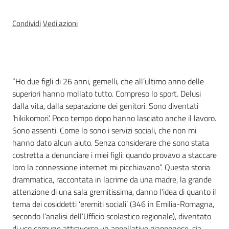
Condividi
Vedi azioni
Per i cittadini
Introduzione
“Ho due figli di 26 anni, gemelli, che all’ultimo anno delle
superiori hanno mollato tutto. Compreso lo sport. Delusi
dalla vita, dalla separazione dei genitori. Sono diventati
‘hikikomori’. Poco tempo dopo hanno lasciato anche il lavoro.
Sono assenti. Come lo sono i servizi sociali, che non mi
hanno dato alcun aiuto. Senza considerare che sono stata
costretta a denunciare i miei figli: quando provavo a staccare
loro la connessione internet mi picchiavano”. Questa storia
drammatica, raccontata in lacrime da una madre, la grande
attenzione di una sala gremitissima, danno l’idea di quanto il
tema dei cosiddetti ‘eremiti sociali’ (346 in Emilia-Romagna,
secondo l’analisi dell’Ufficio scolastico regionale), diventato
di uso comune attraverso un appellativo giapponese, sia