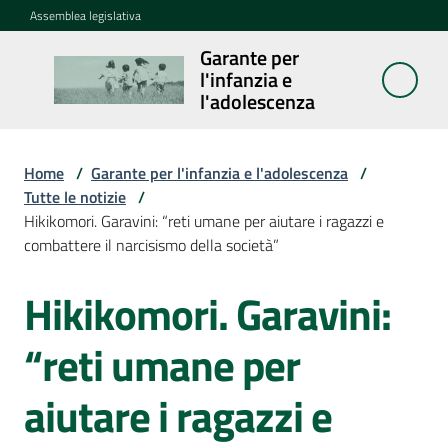
Vai al contenuto
Vai alla navigazione
Vai al footer
Assemblea legislativa
Garante per
Garante per
l'infanzia e
l'infanzia e
l'adolescenza
l'adolescenza
Home
/
Garante per l'infanzia e l'adolescenza
/
Tutte le notizie
/
Cosa
Hikikomori. Garavini: “reti umane per aiutare i ragazzi e
fa
combattere il narcisismo della società”
Notizie
Hikikomori. Garavini:
Salta al contenuto
Agenda
“reti umane per
Assemblea
aiutare i ragazzi e
dei
ragazzi