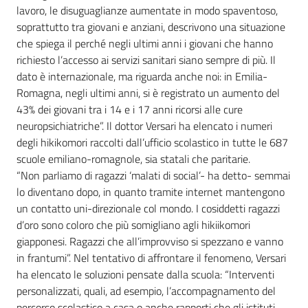
lavoro, le disuguaglianze aumentate in modo spaventoso,
soprattutto tra giovani e anziani, descrivono una situazione
che spiega il perché negli ultimi anni i giovani che hanno
richiesto l’accesso ai servizi sanitari siano sempre di più. Il
dato è internazionale, ma riguarda anche noi: in Emilia-
Romagna, negli ultimi anni, si è registrato un aumento del
43% dei giovani tra i 14 e i 17 anni ricorsi alle cure
neuropsichiatriche”. Il dottor Versari ha elencato i numeri
degli hikikomori raccolti dall’ufficio scolastico in tutte le 687
scuole emiliano-romagnole, sia statali che paritarie.
“Non parliamo di ragazzi ‘malati di social’- ha detto- semmai
lo diventano dopo, in quanto tramite internet mantengono
un contatto uni-direzionale col mondo. I cosiddetti ragazzi
d’oro sono coloro che più somigliano agli hikiikomori
giapponesi. Ragazzi che all’improvviso si spezzano e vanno
in frantumi”. Nel tentativo di affrontare il fenomeno, Versari
ha elencato le soluzioni pensate dalla scuola: “Interventi
personalizzati, quali, ad esempio, l’accompagnamento del
percorso scolastico a casa o anche rapporti che gli istituti