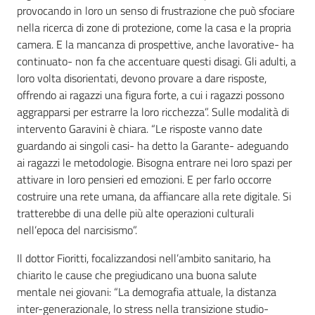
provocando in loro un senso di frustrazione che può sfociare
nella ricerca di zone di protezione, come la casa e la propria
camera. E la mancanza di prospettive, anche lavorative- ha
continuato- non fa che accentuare questi disagi. Gli adulti, a
loro volta disorientati, devono provare a dare risposte,
offrendo ai ragazzi una figura forte, a cui i ragazzi possono
aggrapparsi per estrarre la loro ricchezza”. Sulle modalità di
intervento Garavini è chiara. “Le risposte vanno date
guardando ai singoli casi- ha detto la Garante- adeguando
ai ragazzi le metodologie. Bisogna entrare nei loro spazi per
attivare in loro pensieri ed emozioni. E per farlo occorre
costruire una rete umana, da affiancare alla rete digitale. Si
tratterebbe di una delle più alte operazioni culturali
nell’epoca del narcisismo”.
Il dottor Fioritti, focalizzandosi nell’ambito sanitario, ha
chiarito le cause che pregiudicano una buona salute
mentale nei giovani: “La demografia attuale, la distanza
inter-generazionale, lo stress nella transizione studio-