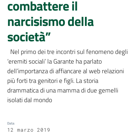
combattere il
e
delle
narcisismo della
ragazze
società”
  Nel primo dei tre incontri sul fenomeno degli 
Assemblea
‘eremiti sociali’ la Garante ha parlato 
legislativa
dell’importanza di affiancare al web relazioni 
più forti tra genitori e figli. La storia 
Assemblea
drammatica di una mamma di due gemelli 
Attività
isolati dal mondo  
Argomenti
Data
:
Per i media
12 marzo 2019