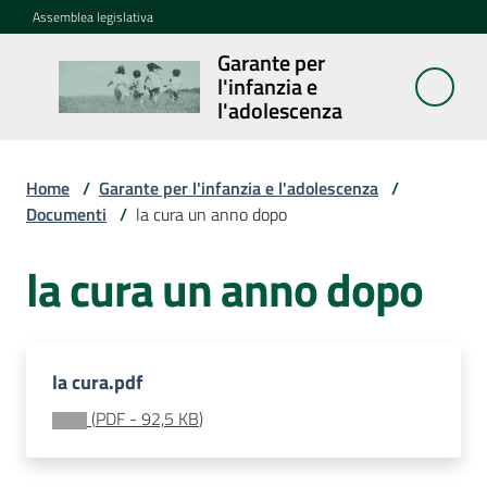
Vai al contenuto
Vai alla navigazione
Vai al footer
Assemblea legislativa
Garante per
Garante per
l'infanzia e
l'infanzia e
l'adolescenza
l'adolescenza
Home
/
Garante per l'infanzia e l'adolescenza
/
Documenti
/
la cura un anno dopo
Cosa
fa
la cura un anno dopo
Notizie
Agenda
la cura.pdf
(
PDF
-
92,5 KB
)
Assemblea
dei
ragazzi