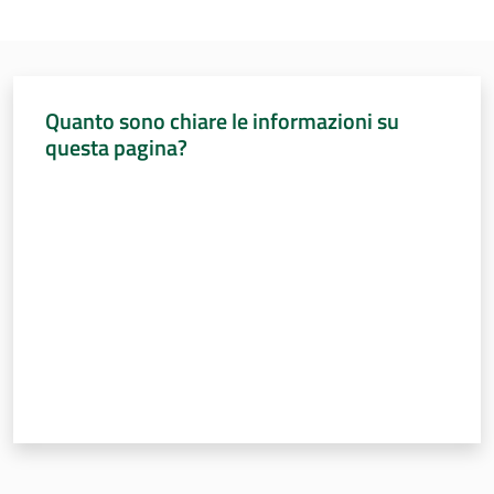
e
delle
ragazze
Quanto sono chiare le informazioni su
questa pagina?
Valuta da 1 a 5 stelle
Assemblea
legislativa
Assemblea
Attività
Argomenti
Per i media